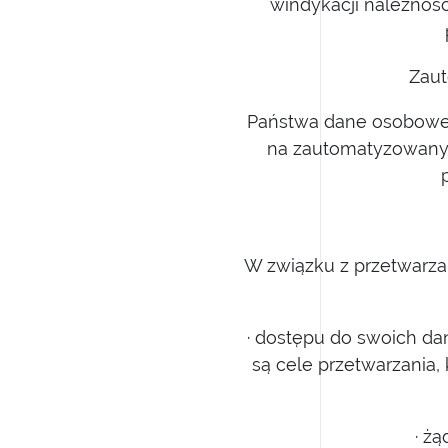
windykacji należnoś
Zaut
Państwa dane osobowe 
na zautomatyzowanym
W związku z przetwarz
· dostępu do swoich dan
są cele przetwarzania,
· ż