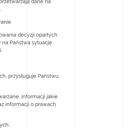
przetwarzają dane na
.
wanie
wania decyzji opartych
 na Państwa sytuację
.
a przetwarzanie moich danych o
.o.
h, przysługuje Państwu
arzane, informacji jakie
az informacji o prawach
ych;