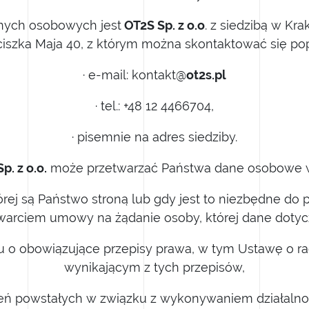
nych osobowych jest
OT2S Sp. z o.o
. z siedzibą w Kra
ciszka Maja 40, z którym można skontaktować się pop
· e-mail: kontakt@
ot2s.pl
· tel.: +48 12 4466704,
· pisemnie na adres siedziby.
Sp. z o.o.
może przetwarzać Państwa dane osobowe w
tórej są Państwo stroną lub gdy jest to niezbędne do 
warciem umowy na żądanie osoby, której dane dotycz
iu o obowiązujące przepisy prawa, w tym Ustawę o r
wynikającym z tych przepisów,
zeń powstałych w związku z wykonywaniem działalnoś