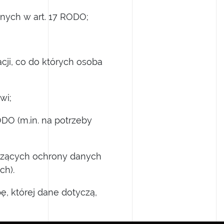
onych w art. 17 RODO;
cji, co do których osoba
wi;
ODO (m.in. na potrzeby
yczących ochrony danych
h).
ę, której dane dotyczą,