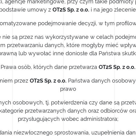
ci, agencje marketingowe, przy czym takie podmioty 
podstawie umowy z
OT2S Sp. z o.o.
i na jego zlecenie
omatyzowane podejmowanie decyzji, w tym profilo
nie są przez nas wykorzystywane w celach podejmo
 przetwarzaniu danych, które mogłyby mieć wpływ
prawną lub wywołać inne doniosłe dla Państwa skutki
Wyrażam zgodę n
Prawa osób, których dane przetwarza
OT2S Sp. z o.o.
przez OT2S Sp. z o
aniem przez
OT2S Sp. z o.o.
Państwa danych osobowyc
prawo
ych osobowych, tj. potwierdzenia czy dane są przetw
 kategorie przetwarzanych danych oraz odbiorców or
przysługujących wobec administratora;
ądania niezwłocznego sprostowania, uzupełnienia dan