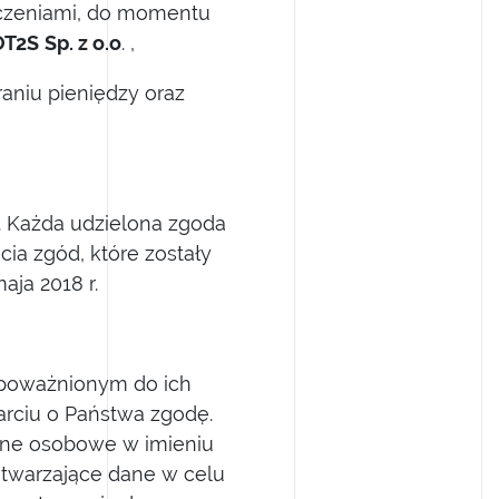
zczeniami, do momentu
OT2S
Sp. z o.o
. ,
aniu pieniędzy oraz
 Każda udzielona zgoda
a zgód, które zostały
ja 2018 r.
poważnionym do ich
rciu o Państwa zgodę.
ne osobowe w imieniu
X
etwarzające dane w celu