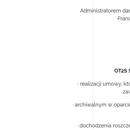
Administratorem da
Fran
OT2S
· realizacji umowy, k
za
· archiwalnym w oparc
· dochodzenia roszc