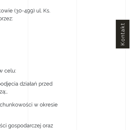
kowie (30-499) ul. Ks.
rzez:
Kontakt
 celu:
podjęcia działań przed
ą;,
achunkowości w okresie
ci gospodarczej oraz