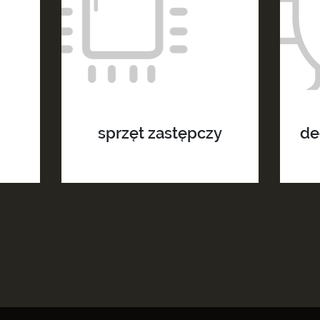
przez OT2S Sp. z o
sprzęt zastępczy
de