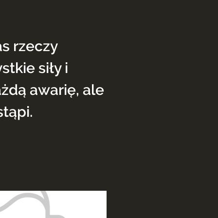
as rzeczy
kie siły i
żdą awarię, ale
X
tąpi.
a przetwarzanie moich danych o